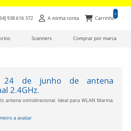
0
34]
938 616 372
A minha conta
Carrinho
orios
Scanners
Comprar por marca
 24 de junho de antena
al 2.4GHz.
Hz antena omnidirecional. Ideal para WLAN Marina.
imeiro a avaliar