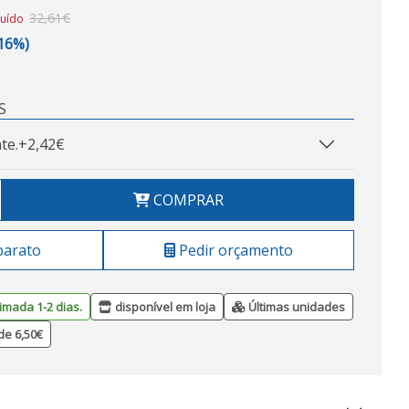
32,61€
luído
,16%)
S
te.
+2,42€
COMPRAR
barato
Pedir orçamento
imada 1-2 dias.
disponível em loja
Últimas unidades
de 6,50€