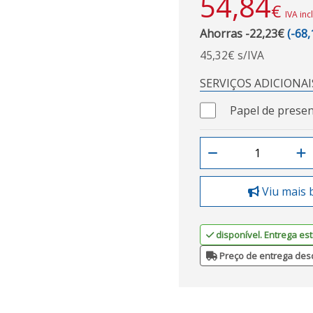
54,84
€
IVA inc
Ahorras -22,23€
(-68
45,32€ s/IVA
SERVIÇOS ADICIONAI
Papel de presen
Viu mais 
disponível. Entrega est
Preço de entrega des