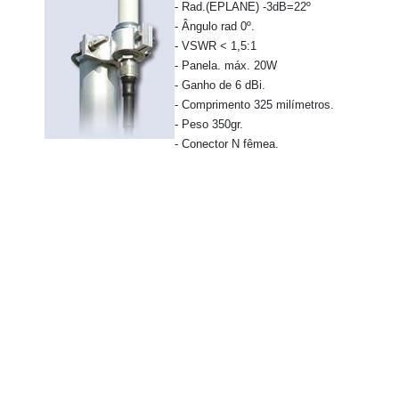
- Rad.(EPLANE) -3dB=22º
- Ângulo rad 0º.
- VSWR < 1,5:1
- Panela. máx. 20W
- Ganho de 6 dBi.
- Comprimento 325 milímetros.
- Peso 350gr.
- Conector N fêmea.