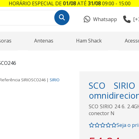
HORÁRIO ESPECIAL DE
01/08
ATÉ
31/08
09:00 - 15:00
Whatsapp
[+
soras
Antenas
Ham Shack
Acess
OSCO246
Referência
SIRIOSCO246
|
SIRIO
SCO SIRIO
omnidirecion
SCO SIRIO 24 6. 2.4G
conector N
Seja o pr