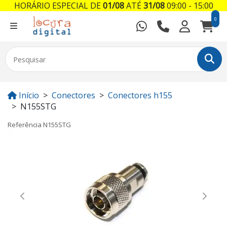
HORÁRIO ESPECIAL DE
01/08
ATÉ
31/08
09:00 - 15:00
0
Início
Conectores
Conectores h155
N155STG
Referência
N155STG
Previous
Next