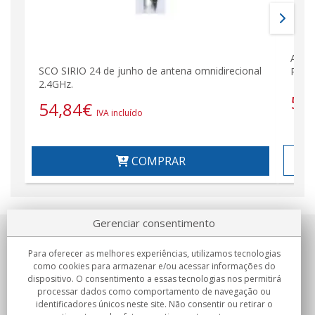
ANTE
SCO SIRIO 24 de junho de antena omnidirecional
REPE
2.4GHz.
50
54,84
€
IVA incluído
COMPRAR
Gerenciar consentimento
Sobre nosotros
Para oferecer as melhores experiências, utilizamos tecnologias
como cookies para armazenar e/ou acessar informações do
Compromissos
dispositivo. O consentimento a essas tecnologias nos permitirá
processar dados como comportamento de navegação ou
identificadores únicos neste site. Não consentir ou retirar o
Compras