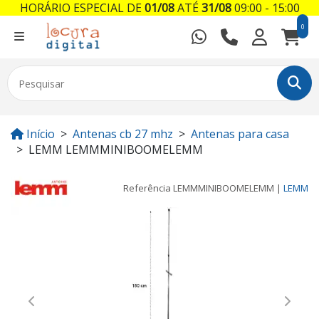
HORÁRIO ESPECIAL DE
01/08
ATÉ
31/08
09:00 - 15:00
0
Início
Antenas cb 27 mhz
Antenas para casa
LEMM LEMMMINIBOOMELEMM
Referência
LEMMMINIBOOMELEMM
|
LEMM
Previous
Next