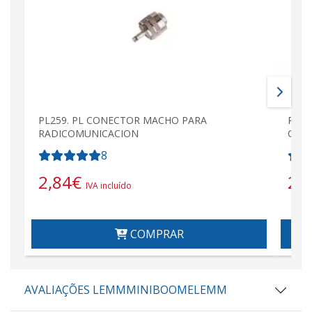
PL259. PL CONECTOR MACHO PARA
PL25
RADICOMUNICACION
Corp
8
2,84
€
2,
IVA incluído
COMPRAR
AVALIAÇÕES LEMMMINIBOOMELEMM