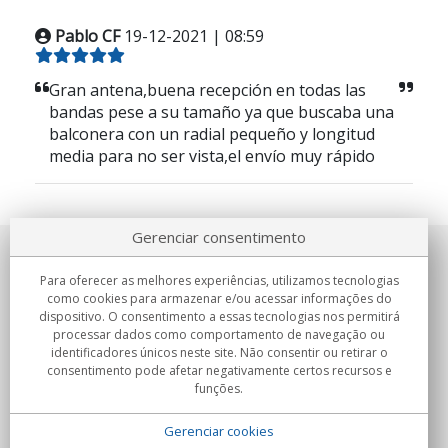
Pablo CF
19-12-2021 | 08:59
Gran antena,buena recepción en todas las
bandas pese a su tamaño ya que buscaba una
balconera con un radial pequeño y longitud
media para no ser vista,el envío muy rápido
Gerenciar consentimento
Sobre nosotros
Para oferecer as melhores experiências, utilizamos tecnologias
como cookies para armazenar e/ou acessar informações do
Compromissos
dispositivo. O consentimento a essas tecnologias nos permitirá
processar dados como comportamento de navegação ou
identificadores únicos neste site. Não consentir ou retirar o
Compras
consentimento pode afetar negativamente certos recursos e
funções.
Colectivos
Gerenciar cookies
Parceiros