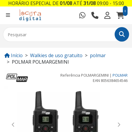
HORÁRIO ESPECIAL DE
01/08
ATÉ
31/08
09:00 - 15:00
0
Início
Walkies de uso gratuito
polmar
POLMAR POLMARGEMINI
Referência
POLMARGEMINI
|
POLMAR
EAN
8056384654546
Previous
Next