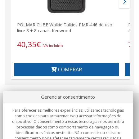
POLMAR CUBE Walkie Talkies PMR-446 de uso
POLM
livre 8 + 8 canais Kenwood
446 d
40,35
€
78
IVA incluído
COMPRAR
Gerenciar consentimento
Sobre nosotros
Para oferecer as melhores experiências, utilizamos tecnologias
como cookies para armazenar e/ou acessar informações do
Compromissos
dispositivo. O consentimento a essas tecnologias nos permitirá
processar dados como comportamento de navegação ou
identificadores únicos neste site. Não consentir ou retirar o
Compras
consentimento pode afetar negativamente certos recursos e