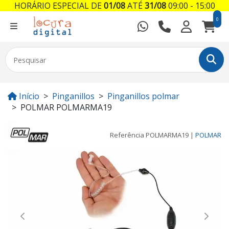
HORÁRIO ESPECIAL DE
01/08
ATÉ
31/08
09:00 - 15:00
0
Início
Pinganillos
Pinganillos polmar
POLMAR POLMARMA19
Referência
POLMARMA19
|
POLMAR
Previous
Next