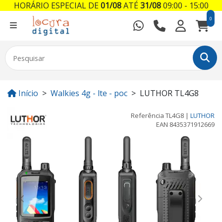
HORÁRIO ESPECIAL DE
01/08
ATÉ
31/08
09:00 - 15:00
0
Início
Walkies 4g - lte - poc
LUTHOR TL4G8
Referência
TL4G8
|
LUTHOR
EAN
8435371912669
Previous
Next