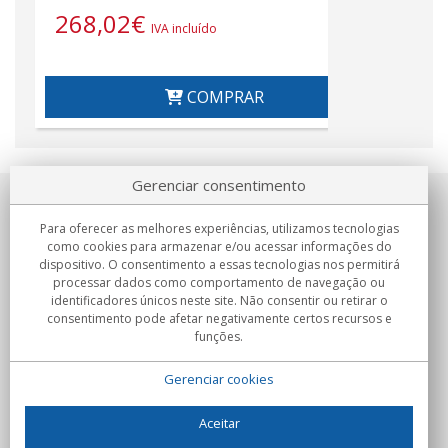
268,02
€
IVA incluído
COMPRAR
Gerenciar consentimento
Sobre nosotros
Para oferecer as melhores experiências, utilizamos tecnologias
como cookies para armazenar e/ou acessar informações do
Compromissos
dispositivo. O consentimento a essas tecnologias nos permitirá
processar dados como comportamento de navegação ou
identificadores únicos neste site. Não consentir ou retirar o
Compras
consentimento pode afetar negativamente certos recursos e
funções.
Colectivos
Gerenciar cookies
Parceiros
Informação
Aceitar