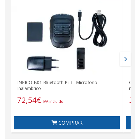
INRICO-B01 Bluetooth PTT- Microfono
Capac
Inalambrico
mAh 
72,54
€
32
IVA incluído
COMPRAR