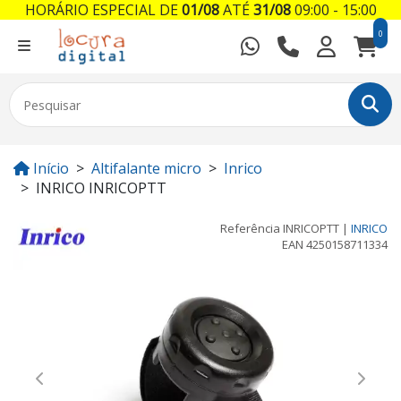
HORÁRIO ESPECIAL DE
01/08
ATÉ
31/08
09:00 - 15:00
0
Início
Altifalante micro
Inrico
INRICO INRICOPTT
Referência
INRICOPTT
|
INRICO
EAN
4250158711334
Previous
Next