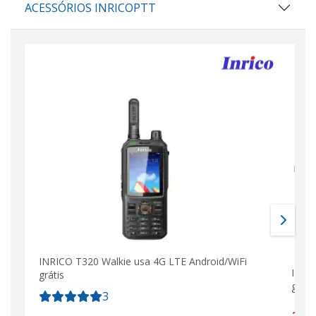
ACESSÓRIOS INRICOPTT
INRICO T320 Walkie usa 4G LTE Android/WiFi
INRI
grátis
gratu
3