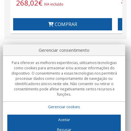
32
268,02
€
IVA incluído
COMPRAR
Gerenciar consentimento
Sobre nosotros
Para oferecer as melhores experiências, utilizamos tecnologias
como cookies para armazenar e/ou acessar informações do
Compromissos
dispositivo. O consentimento a essas tecnologias nos permitirá
processar dados como comportamento de navegação ou
identificadores únicos neste site. Não consentir ou retirar o
Compras
consentimento pode afetar negativamente certos recursos e
funções.
Colectivos
Gerenciar cookies
Parceiros
Informação
Aceitar
Recusar