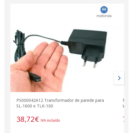
PS000042A12 Transformador de parede para
MOTO
SL-1600 e TLK-100
Walk
38,72
€
71
IVA incluído