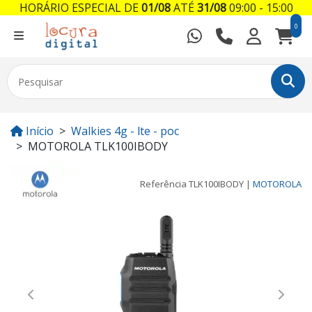
HORÁRIO ESPECIAL DE
01/08
ATÉ
31/08
09:00 - 15:00
0
Início
Walkies 4g - lte - poc
MOTOROLA TLK100IBODY
Referência
TLK100IBODY
|
MOTOROLA
Previous
Next