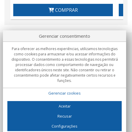
COMPRAR
Gerenciar consentimento
Sobre nosotros
Para oferecer as melhores experiências, utilizamos tecnologias
como cookies para armazenar e/ou acessar informações do
Compromissos
dispositivo. O consentimento a essas tecnologias nos permitirá
processar dados como comportamento de navegação ou
identificadores únicos neste site. Não consentir ou retirar o
Compras
consentimento pode afetar negativamente certos recursos e
funções.
Colectivos
Gerenciar cookies
Parceiros
Informação
Aceitar
Recusar
Configurações
C/Flassaders, 13, Nave 6, 08130 Santa Perpètua de Mogoda