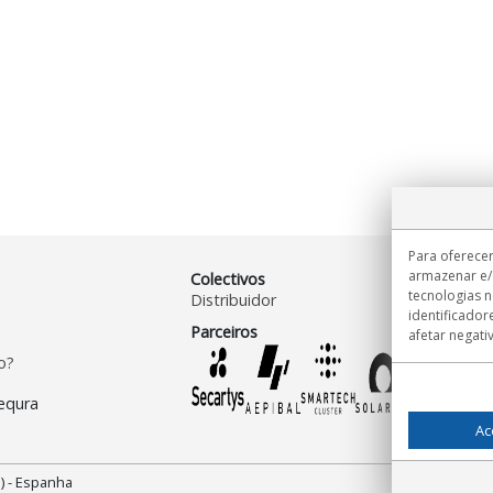
Para oferecer
armazenar e/
Colectivos
tecnologias 
Distribuidor
identificador
Parceiros
afetar negati
o?
Ac
) - Espanha