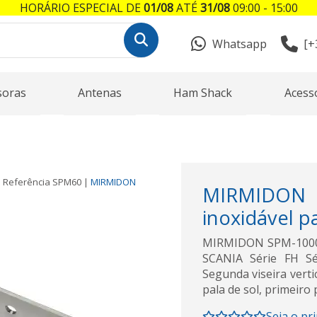
HORÁRIO ESPECIAL DE
01/08
ATÉ
31/08
09:00 - 15:00
Whatsapp
[+
soras
Antenas
Ham Shack
Acess
Referência
SPM60
|
MIRMIDON
MIRMIDON
inoxidável 
MIRMIDON SPM-1000 S
SCANIA Série FH 
Segunda viseira verti
pala de sol, primeiro
Seja o pr