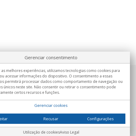
Gerenciar consentimento
 as melhores experiências, utilizamos tecnologias como cookies para
ou acessar informações do dispositivo. O consentimento a essas
Informação
nos permitirá processar dados como comportamento de navegação ou
Seg.-Sex. 9:00h - 15:00h.
es únicos neste site. Não consentir ou retirar o consentimento pode
Entrega em
vamente certos recursos e funções.
Gerenciar cookies
eitar
Recusar
Configurações
Utilização de cookies
Aviso Legal