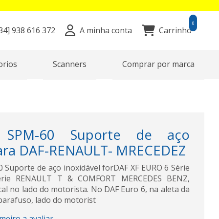
0
34]
938 616 372
A minha conta
Carrinho
orios
Scanners
Comprar por marca
 SPM-60 Suporte de aço
para DAF-RENAULT- MRECEDEZ
uporte de aço inoxidável forDAF XF EURO 6 Série
Série RENAULT T & COMFORT MERCEDES BENZ,
cal no lado do motorista. No DAF Euro 6, na aleta da
 parafuso, lado do motorist
imeiro a avaliar