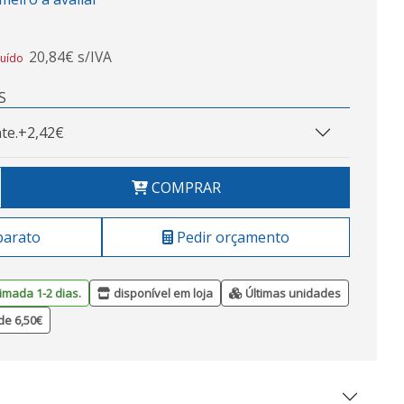
20,84€ s/IVA
luído
S
te.
+2,42€
COMPRAR
barato
Pedir orçamento
imada 1-2 dias.
disponível em loja
Últimas unidades
de 6,50€