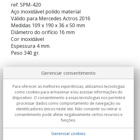
ref. SPM-420
Aço inoxidável polido material
Válido para Mercedes Actros 2016
Medidas 109 x 190 x 36 x 50 mm
Diâmetro do orifício 16 mm
Cor inoxidável
Espessura 4 mm.
Peso 340 gr.
Gerenciar consentimento
Sobre nosotros
Para oferecer as melhores experiências, utilizamos tecnologias
como cookies para armazenar e/ou acessar informações do
Compromissos
dispositivo. O consentimento a essas tecnologias nos permitirá
processar dados como comportamento de navegação ou
identificadores únicos neste site. Não consentir ou retirar o
Compras
consentimento pode afetar negativamente certos recursos e
funções.
Colectivos
Gerenciar cookies
Parceiros