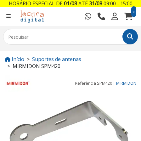
HORÁRIO ESPECIAL DE
01/08
ATÉ
31/08
09:00 - 15:00
0
Início
Suportes de antenas
MIRMIDON SPM420
Referência
SPM420
|
MIRMIDON
Previous
Next