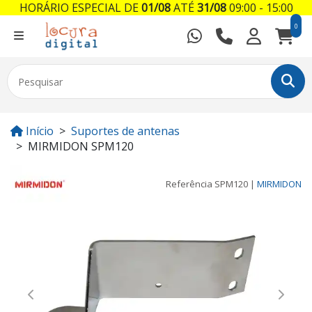
HORÁRIO ESPECIAL DE
01/08
ATÉ
31/08
09:00 - 15:00
0
Início
Suportes de antenas
MIRMIDON SPM120
Referência
SPM120
|
MIRMIDON
Previous
Next