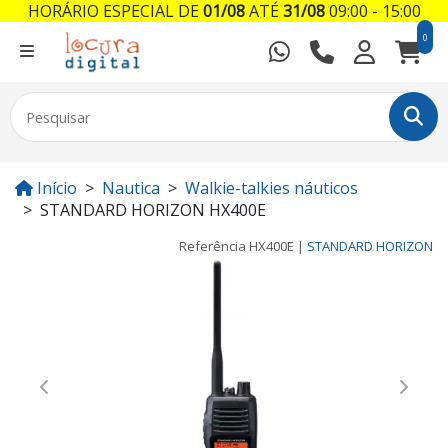
HORÁRIO ESPECIAL DE
01/08
ATÉ
31/08
09:00 - 15:00
0
Início
Nautica
Walkie-talkies náuticos
STANDARD HORIZON HX400E
Referência
HX400E
|
STANDARD HORIZON
Previous
Next