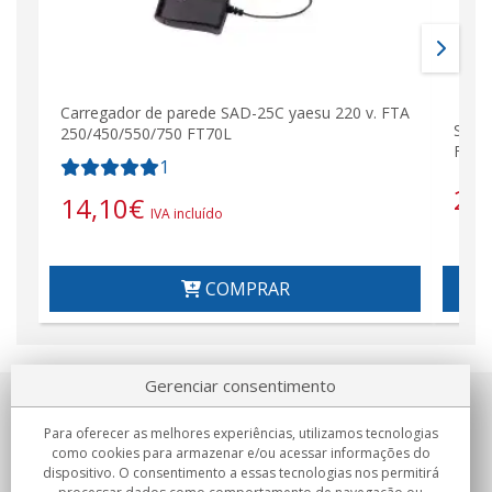
Carregador de parede SAD-25C yaesu 220 v. FTA
SEP10
250/450/550/750 FT70L
FT75
1
23
14,10
€
IVA incluído
COMPRAR
Gerenciar consentimento
Sobre nosotros
Para oferecer as melhores experiências, utilizamos tecnologias
como cookies para armazenar e/ou acessar informações do
Compromissos
dispositivo. O consentimento a essas tecnologias nos permitirá