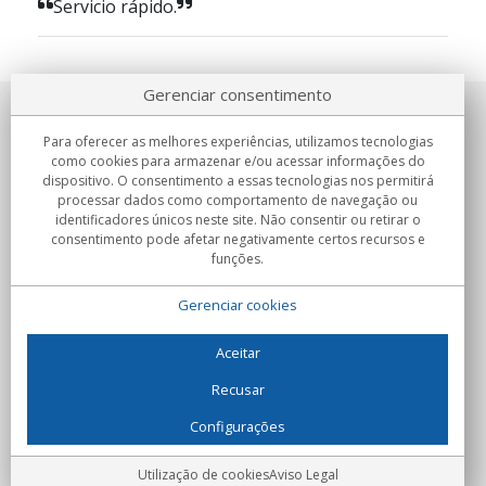
Servicio rápido.
Gerenciar consentimento
Sobre nosotros
Para oferecer as melhores experiências, utilizamos tecnologias
como cookies para armazenar e/ou acessar informações do
Compromissos
dispositivo. O consentimento a essas tecnologias nos permitirá
processar dados como comportamento de navegação ou
identificadores únicos neste site. Não consentir ou retirar o
Compras
consentimento pode afetar negativamente certos recursos e
funções.
Colectivos
Gerenciar cookies
Parceiros
Informação
Aceitar
Recusar
Configurações
C/Flassaders, 13, Nave 6, 08130 Santa Perpètua de Mogoda
(Barcelona) - Espanha
Locura Digital - Todos os direitos reservados
Aviso Legal
Utilização de cookies
Aviso Legal