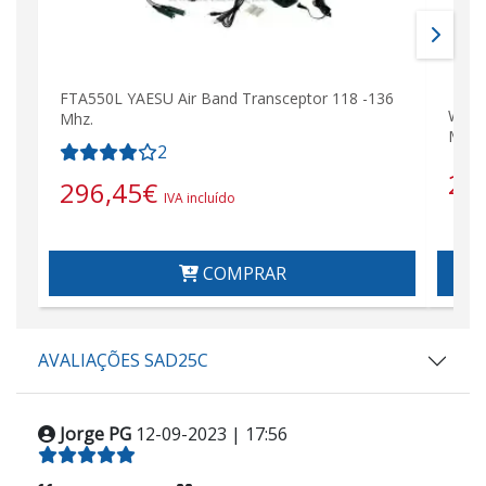
FTA550L YAESU Air Band Transceptor 118 -136
Walk
Mhz.
Mhz)
2
28
296,45
€
IVA incluído
COMPRAR
AVALIAÇÕES SAD25C
Jorge PG
12-09-2023 | 17:56