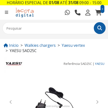
HORÁRIO ESPECIAL DE
01/08
ATÉ
31/08
09:00 - 15:00
0
Início
Walkies chargers
Yaesu vertex
YAESU SAD25C
Referência
SAD25C
|
YAESU
Previous
Next