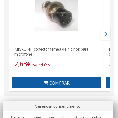
MICRO-4H conector fêmea de 4 pinos para
MICR
microfone
6 PI
2,63
€
3,
IVA incluído
COMPRAR
Gerenciar consentimento
Sobre nosotros
Para oferecer as melhores experiências, utilizamos tecnologias