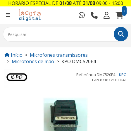
HORÁRIO ESPECIAL DE
01/08
ATÉ
31/08
09:00 - 15:00
0
Início
Microfones transmissores
Microfones de mão
KPO DMC520E4
Referência
DMC520E4
|
KPO
EAN
8718375100141