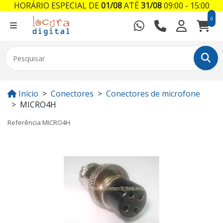
HORÁRIO ESPECIAL DE
01/08
ATÉ
31/08
09:00 - 15:00
0
Início
Conectores
Conectores de microfone
MICRO4H
Referência
MICRO4H