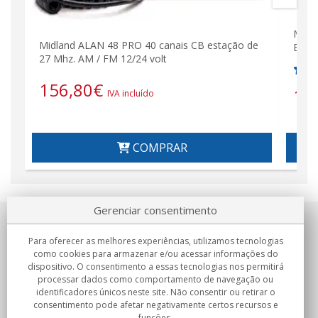
MIDL
Midland ALAN 48 PRO 40 canais CB estação de
BRAV
27 Mhz. AM / FM 12/24 volt
156,80
€
16
IVA incluído
COMPRAR
Gerenciar consentimento
Sobre nosotros
Para oferecer as melhores experiências, utilizamos tecnologias
como cookies para armazenar e/ou acessar informações do
Compromissos
dispositivo. O consentimento a essas tecnologias nos permitirá
processar dados como comportamento de navegação ou
identificadores únicos neste site. Não consentir ou retirar o
Compras
consentimento pode afetar negativamente certos recursos e
funções.