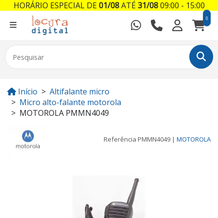
HORÁRIO ESPECIAL DE
01/08
ATÉ
31/08
09:00 - 15:00
0
Início
Altifalante micro
Micro alto-falante motorola
MOTOROLA PMMN4049
Referência
PMMN4049
|
MOTOROLA