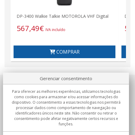
DP-3400 Walkie Talkie MOTOROLA VHF Digital
DP-3
567,49
€
56
IVA incluído
COMPRAR
Gerenciar consentimento
Sobre nosotros
Para oferecer as melhores experiências, utilizamos tecnologias
como cookies para armazenar e/ou acessar informações do
Compromissos
dispositivo. O consentimento a essas tecnologias nos permitirá
processar dados como comportamento de navegação ou
identificadores únicos neste site. Não consentir ou retirar o
Compras
consentimento pode afetar negativamente certos recursos e
funções.
Colectivos