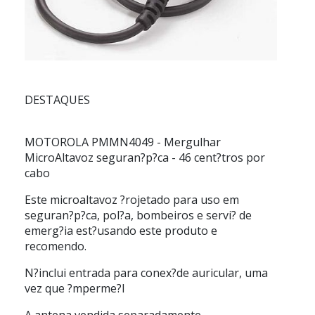
DESTAQUES
MOTOROLA
PMMN4049
- Mergulhar
MicroAltavoz seguran?p?ca - 46 cent?tros por
cabo
Este microaltavoz ?rojetado para uso em
seguran?p?ca, pol?a, bombeiros e servi? de
emerg?ia est?usando este produto e
recomendo.
N?inclui entrada para conex?de auricular, uma
vez que ?mperme?l
A antena vendida separadamente