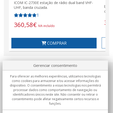
ICOM IC-2730E estação de rádio dual band VHF-
biba
UHF, banda cruzada.
cont
1
39
360,58
€
IVA incluído
COMPRAR
Gerenciar consentimento
Sobre nosotros
Para oferecer as melhores experiências, utilizamos tecnologias
como cookies para armazenar e/ou acessar informações do
Compromissos
dispositivo. O consentimento a essas tecnologias nos permitirá
processar dados como comportamento de navegação ou
identificadores únicos neste site. Não consentir ou retirar o
Compras
consentimento pode afetar negativamente certos recursos e
funções.
Colectivos