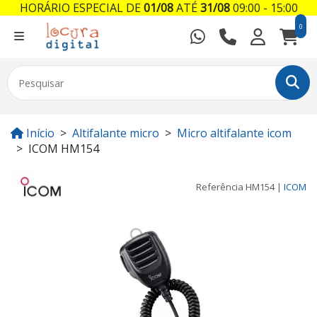
HORÁRIO ESPECIAL DE
01/08
ATÉ
31/08
09:00 - 15:00
0
Início
Altifalante micro
Micro altifalante icom
ICOM HM154
Referência
HM154
|
ICOM