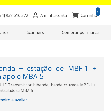
0
34]
938 616 372
A minha conta
Carrinho
orios
Scanners
Comprar por marca
banda + estação de MBF-1 +
a apoio MBA-5
UHF Transmissor bibanda, banda cruzada MBF-1 +
ontraladora MBA-5
imeiro a avaliar