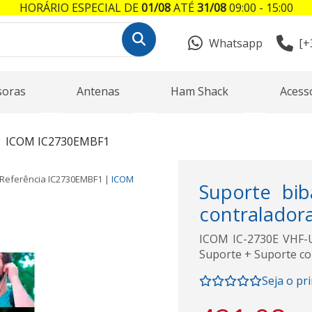
HORÁRIO ESPECIAL DE
01/08
ATÉ
31/08
09:00 - 15:00
Whatsapp
[+
soras
Antenas
Ham Shack
Acess
ICOM IC2730EMBF1
Referência
IC2730EMBF1
|
ICOM
Suporte bi
contralador
ICOM IC-2730E VHF-
Suporte + Suporte c
Seja o pr