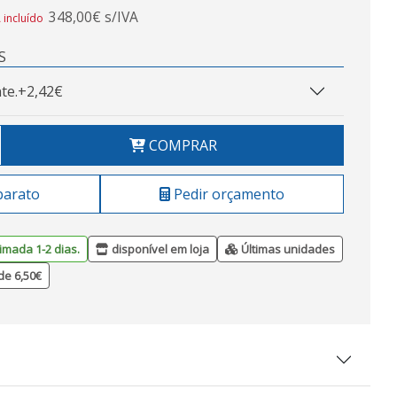
348,00€ s/IVA
 incluído
S
te.
+2,42€
COMPRAR
barato
Pedir orçamento
imada 1-2 dias.
disponível em loja
Últimas unidades
de 6,50€