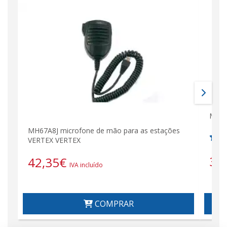
Mach
MH67A8J microfone de mão para as estações
VERTEX VERTEX
3,
42,35
€
IVA incluído
COMPRAR