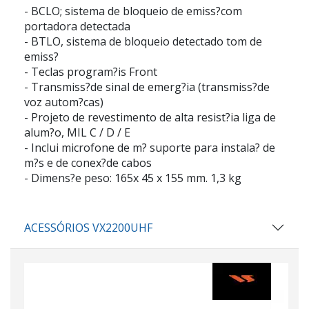
- BCLO; sistema de bloqueio de emiss?com
portadora detectada
- BTLO, sistema de bloqueio detectado tom de
emiss?
- Teclas program?is Front
- Transmiss?de sinal de emerg?ia (transmiss?de
voz autom?cas)
- Projeto de revestimento de alta resist?ia liga de
alum?o, MIL C / D / E
- Inclui microfone de m? suporte para instala? de
m?s e de conex?de cabos
- Dimens?e peso: 165x 45 x 155 mm. 1,3 kg
ACESSÓRIOS VX2200UHF