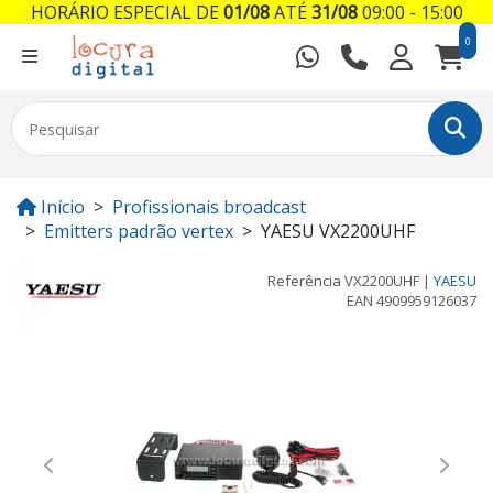
HORÁRIO ESPECIAL DE
01/08
ATÉ
31/08
09:00 - 15:00
0
Início
Profissionais broadcast
Emitters padrão vertex
YAESU VX2200UHF
Referência
VX2200UHF
|
YAESU
EAN
4909959126037
Previous
Next