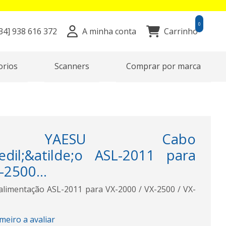
0
34]
938 616 372
A minha conta
Carrinho
orios
Scanners
Comprar por marca
0 YAESU Cabo
edil;&atilde;o ASL-2011 para
-2500...
limentação ASL-2011 para VX-2000 / VX-2500 / VX-
imeiro a avaliar