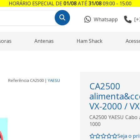
HORÁRIO ESPECIAL DE
01/08
ATÉ
31/08
09:00 - 15:00
Whatsapp
[+
soras
Antenas
Ham Shack
Acess
Referência
CA2500
|
YAESU
CA250
alimenta&cc
VX-2000 / VX
CA2500 YAESU Cabo a
1000
Seja o pr