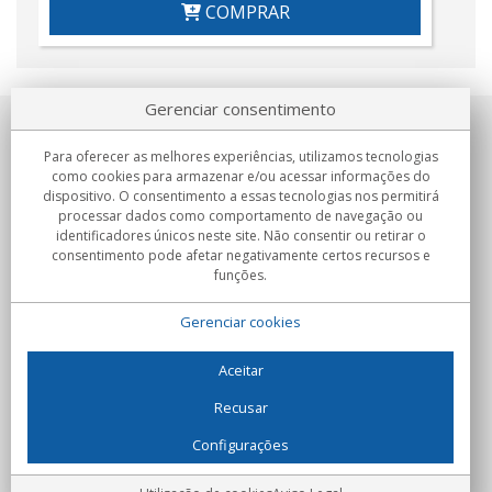
COMPRAR
Gerenciar consentimento
Sobre nosotros
Para oferecer as melhores experiências, utilizamos tecnologias
como cookies para armazenar e/ou acessar informações do
Compromissos
dispositivo. O consentimento a essas tecnologias nos permitirá
processar dados como comportamento de navegação ou
identificadores únicos neste site. Não consentir ou retirar o
Compras
consentimento pode afetar negativamente certos recursos e
funções.
Colectivos
Gerenciar cookies
Parceiros
Informação
Aceitar
Recusar
Configurações
C/Flassaders, 13, Nave 6, 08130 Santa Perpètua de Mogoda
(Barcelona) - Espanha
Locura Digital - Todos os direitos reservados
Aviso Legal