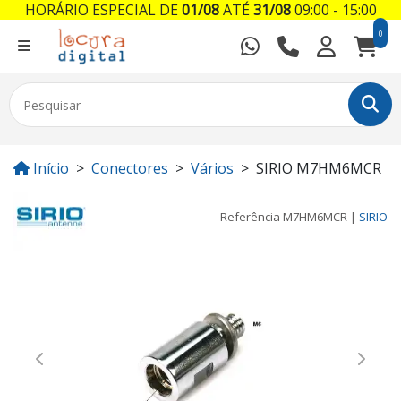
HORÁRIO ESPECIAL DE
01/08
ATÉ
31/08
09:00 - 15:00
0
Início
Conectores
Vários
SIRIO M7HM6MCR
Referência
M7HM6MCR
|
SIRIO
Previous
Next