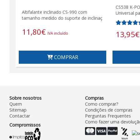
CS538 K-PO
Altifalante inclinado CS-990 com
Universal p
tamanho medido do suporte de inclinaç
11,80
€
13,95
€
IVA incluído
COMPRAR
Sobre nosotros
Compras
Quem
Como comprar?
Sitemap
Condições de compras
Contactar
Perguntas Frequentes
Como fazer uma devoluçã
Compromissos