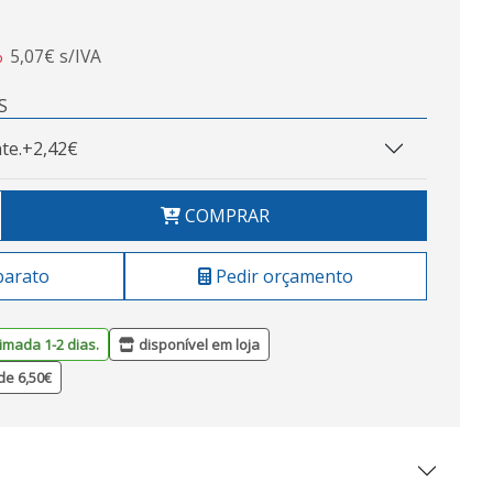
5,07€ s/IVA
o
S
te.
+2,42€
COMPRAR
barato
Pedir orçamento
imada 1-2 dias.
disponível em loja
de 6,50€