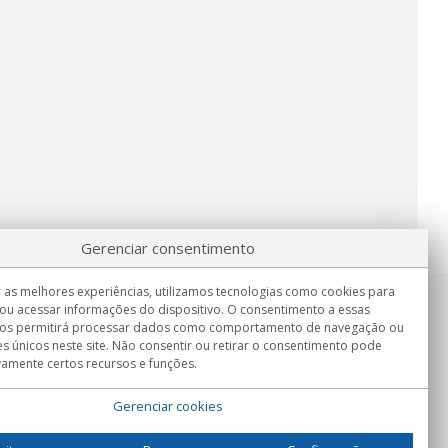
Gerenciar consentimento
 as melhores experiências, utilizamos tecnologias como cookies para
ou acessar informações do dispositivo. O consentimento a essas
Informação
nos permitirá processar dados como comportamento de navegação ou
Seg.-Sex. 9:00h - 15:00h.
es únicos neste site. Não consentir ou retirar o consentimento pode
Entrega em
vamente certos recursos e funções.
Gerenciar cookies