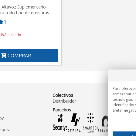
 Altavoz Suplementario
ara todo tipo de emisoras
1
IVA incluído
COMPRAR
Para oferecer
armazenar e/
Colectivos
tecnologias 
Distribuidor
identificador
Parceiros
afetar negati
o?