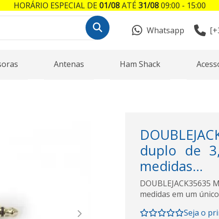
HORÁRIO ESPECIAL DE
01/08
ATÉ
31/08
09:00 - 15:00
Whatsapp
[+
soras
Antenas
Ham Shack
Acess
DOUBLEJAC
duplo de 3
medidas...
DOUBLEJACK35635 Mac
medidas em um único
Seja o pr
Next