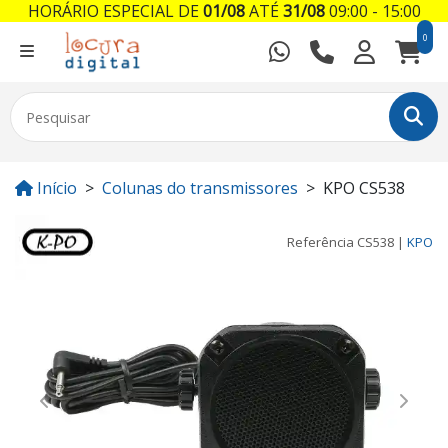
HORÁRIO ESPECIAL DE
01/08
ATÉ
31/08
09:00 - 15:00
0
Início
Colunas do transmissores
KPO CS538
Referência
CS538
|
KPO
Previous
Next