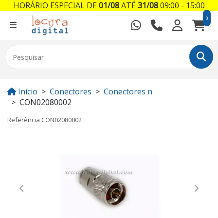
HORÁRIO ESPECIAL DE
01/08
ATÉ
31/08
09:00 - 15:00
0
Início
Conectores
Conectores n
CON02080002
Referência
CON02080002
Previous
Next