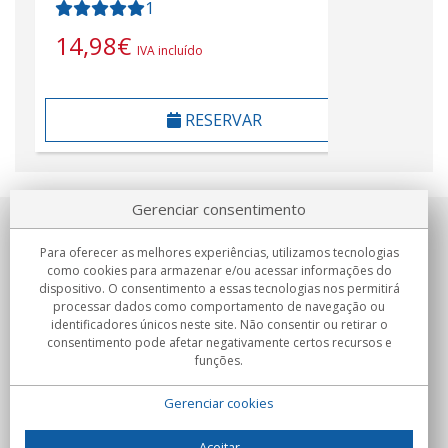
1
14,98
€
IVA incluído
RESERVAR
Gerenciar consentimento
Sobre nosotros
Para oferecer as melhores experiências, utilizamos tecnologias
como cookies para armazenar e/ou acessar informações do
Compromissos
dispositivo. O consentimento a essas tecnologias nos permitirá
processar dados como comportamento de navegação ou
identificadores únicos neste site. Não consentir ou retirar o
Compras
consentimento pode afetar negativamente certos recursos e
funções.
Colectivos
Gerenciar cookies
Parceiros
Informação
Aceitar