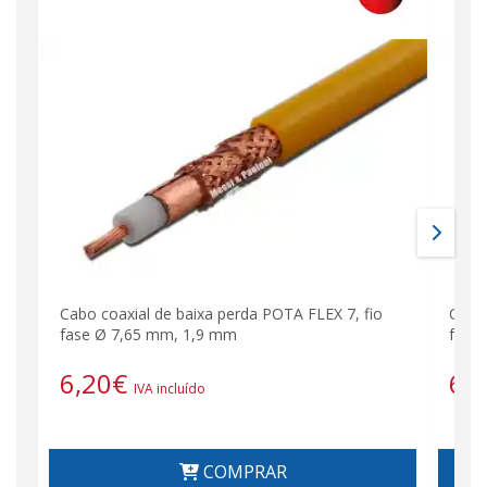
Cabo coaxial de baixa perda POTA FLEX 7, fio
Cabo 
fase Ø 7,65 mm, 1,9 mm
fase
6,20
€
6,
IVA incluído
COMPRAR