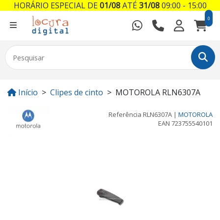
HORÁRIO ESPECIAL DE
01/08
ATÉ
31/08
09:00 - 15:00
0
Início
Clipes de cinto
MOTOROLA RLN6307A
Referência
RLN6307A
|
MOTOROLA
EAN
723755540101