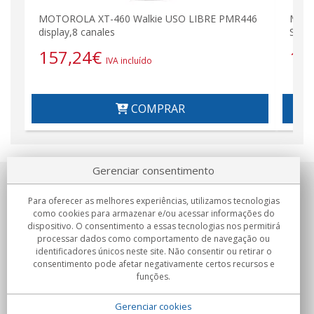
MOTOROLA XT-460 Walkie USO LIBRE PMR446
MOTO
display,8 canales
SEM 
157,24
€
13
IVA incluído
COMPRAR
Gerenciar consentimento
Sobre nosotros
Para oferecer as melhores experiências, utilizamos tecnologias
como cookies para armazenar e/ou acessar informações do
Compromissos
dispositivo. O consentimento a essas tecnologias nos permitirá
processar dados como comportamento de navegação ou
identificadores únicos neste site. Não consentir ou retirar o
Compras
consentimento pode afetar negativamente certos recursos e
funções.
Colectivos
Gerenciar cookies
Parceiros