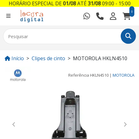
HORÁRIO ESPECIAL DE
01/08
ATÉ
31/08
09:00 - 15:00
0
Início
Clipes de cinto
MOTOROLA HKLN4510
Referência
HKLN4510
|
MOTOROLA
Previous
Next