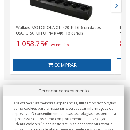
MALE
Walkies MOTOROLA XT-420-KIT6 6 unidades
+ Kit
USO GRATUITO PMR446, 16 canais
84
1.058,75
€
IVA incluído
COMPRAR
Gerenciar consentimento
Sobre nosotros
Para oferecer as melhores experiências, utilizamos tecnologias
como cookies para armazenar e/ou acessar informações do
Compromissos
dispositivo. O consentimento a essas tecnologias nos permitirá
processar dados como comportamento de navegação ou
identificadores únicos neste site. Não consentir ou retirar o
Compras
consentimento pode afetar negativamente certos recursos e