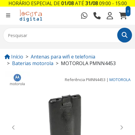
HORÁRIO ESPECIAL DE
01/08
ATÉ
31/08
09:00 - 15:00
0
Início
Antenas para wifi e telefonia
Baterias motorola
MOTOROLA PMNN4453
Referência
PMNN4453
|
MOTOROLA
Previous
Next