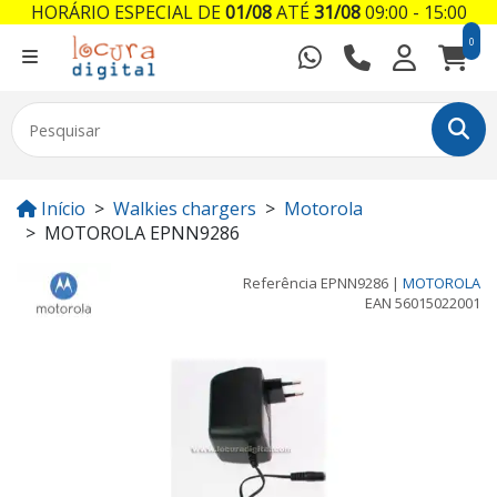
HORÁRIO ESPECIAL DE
01/08
ATÉ
31/08
09:00 - 15:00
0
Início
Walkies chargers
Motorola
MOTOROLA EPNN9286
Referência
EPNN9286
|
MOTOROLA
EAN
56015022001