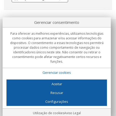
Gerenciar consentimento
Sobre nosotros
Para oferecer as melhores experiências, utilizamos tecnologias
como cookies para armazenar e/ou acessar informações do
Compromissos
dispositivo. O consentimento a essas tecnologias nos permitirá
processar dados como comportamento de navegação ou
identificadores únicos neste site. Não consentir ou retirar o
Compras
consentimento pode afetar negativamente certos recursos e
funções.
Colectivos
Gerenciar cookies
Parceiros
Informação
Aceitar
Recusar
Configurações
C/Flassaders, 13, Nave 6, 08130 Santa Perpètua de Mogoda
(Barcelona) - Espanha
Locura Digital - Todos os direitos reservados
Aviso Legal
Utilização de cookies
Aviso Legal