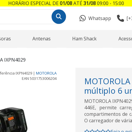
HORÁRIO ESPECIAL DE
01/08
ATÉ
31/08
09:00 - 15:00
Whatsapp
[+
soras
Antenas
Ham Shack
Acess
 IXPN4029
ferência
IXPN4029
|
MOTOROLA
EAN
5031753006204
MOTOROLA
múltiplo 6 
MOTOROLA IXPN4029 C
446E, permite carr
compartimentos de ca
O carregador de vári
Seja o pr