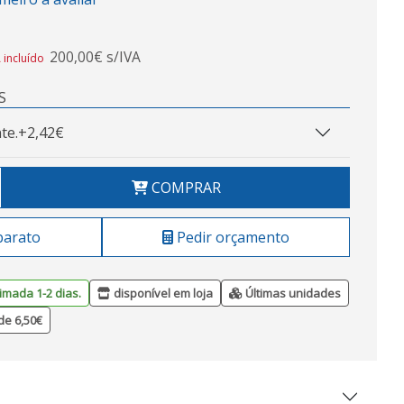
200,00€ s/IVA
 incluído
S
te.
+2,42€
COMPRAR
barato
Pedir orçamento
imada 1-2 dias.
disponível em loja
Últimas unidades
de 6,50€