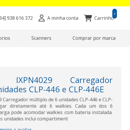
0
34]
938 616 372
A minha conta
Carrinho
orios
Scanners
Comprar por marca
 IXPN4029 Carregador
unidades CLP-446 e CLP-446E
arregador múltiplo de 6 unidades CLP-446 e CLP-
egar diretamente até 6 walkies. Cada um dos 6
rga pode acomodar walkies com bateria instalada.
as unidades inclui compartiment
imeiro a avaliar