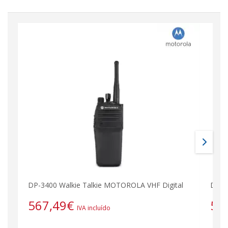
DP-3400 Walkie Talkie MOTOROLA VHF Digital
DP-3
567,49
€
56
IVA incluído