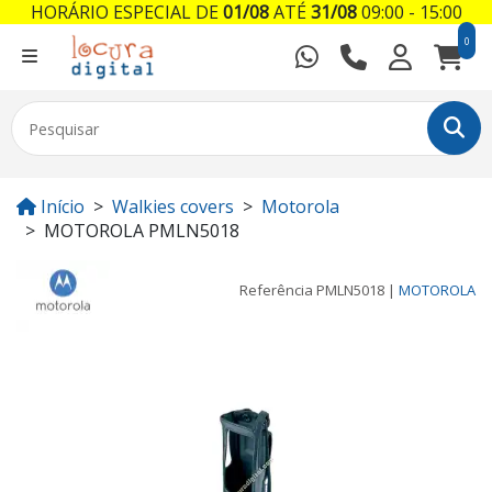
HORÁRIO ESPECIAL DE
01/08
ATÉ
31/08
09:00 - 15:00
0
Início
Walkies covers
Motorola
MOTOROLA PMLN5018
Referência
PMLN5018
|
MOTOROLA