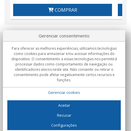
COMPRAR
Gerenciar consentimento
Sobre nosotros
Para oferecer as melhores experiências, utilizamos tecnologias
como cookies para armazenar e/ou acessar informações do
Compromissos
dispositivo. O consentimento a essas tecnologias nos permitirá
processar dados como comportamento de navegação ou
identificadores únicos neste site. Não consentir ou retirar o
Compras
consentimento pode afetar negativamente certos recursos e
funções.
Colectivos
Gerenciar cookies
Parceiros
Informação
Aceitar
Recusar
Configurações
C/Flassaders, 13, Nave 6, 08130 Santa Perpètua de Mogoda