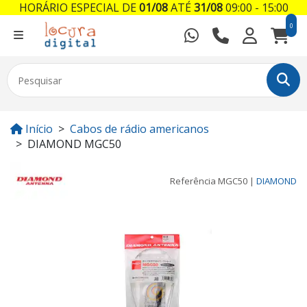
HORÁRIO ESPECIAL DE
01/08
ATÉ
31/08
09:00 - 15:00
0
Início
Cabos de rádio americanos
DIAMOND MGC50
Referência
MGC50
|
DIAMOND