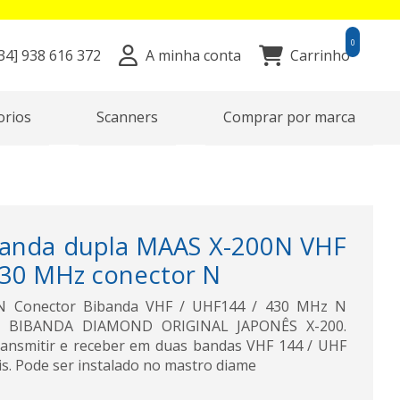
0
34]
938 616 372
A minha conta
Carrinho
orios
Scanners
Comprar por marca
banda dupla MAAS X-200N VHF
430 MHz conector N
N Conector Bibanda VHF / UHF144 / 430 MHz N
E BIBANDA DIAMOND ORIGINAL JAPONÊS X-200.
ransmitir e receber em duas bandas VHF 144 / UHF
ais. Pode ser instalado no mastro diame