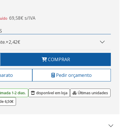
69,58€ s/IVA
luído
S
te.
+2,42€
COMPRAR
barato
Pedir orçamento
imada 1-2 dias.
disponível em loja
Últimas unidades
de 6,50€