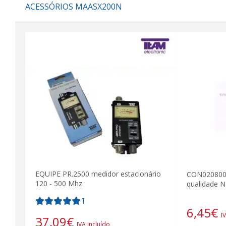
ACESSÓRIOS MAASX200N
EQUIPE PR.2500 medidor estacionário
CON0208000
120 - 500 Mhz
qualidade 
1
6,45
€
I
37,09
€
IVA incluído