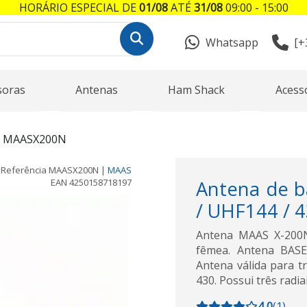
HORÁRIO ESPECIAL DE
01/08
ATÉ
31/08
09:00 - 15:00
Whatsapp
[+
soras
Antenas
Ham Shack
Acess
 MAASX200N
Referência
MAASX200N
|
MAAS
EAN
4250158718197
Antena de 
/ UHF144 / 
Antena MAAS X-200
fêmea. Antena BAS
Antena válida para t
430. Possui três radi
4,0
(
1
)