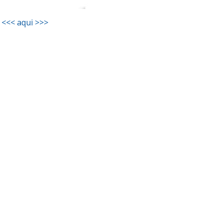
 <<< aqui >>>