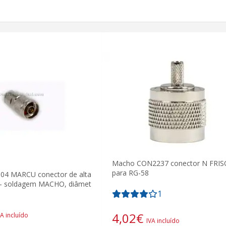
Macho CON2237 conector N FRIS
para RG-58
4 MARCU conector de alta
N- soldagem MACHO, diâmet
1
4,02
€
VA incluído
IVA incluído