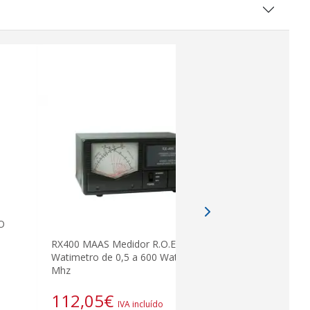
O
Tipo de NP
RX400 MAAS Medidor R.O.E. /
Watimetro de 0,5 a 600 Wats. 140-525
Mhz
5,23
€
112,05
€
I
IVA incluído