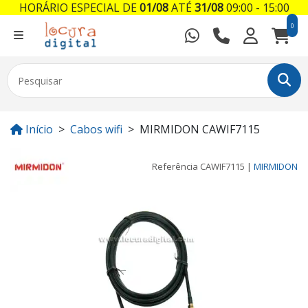
HORÁRIO ESPECIAL DE
01/08
ATÉ
31/08
09:00 - 15:00
0
Início
Cabos wifi
MIRMIDON CAWIF7115
Referência
CAWIF7115
|
MIRMIDON