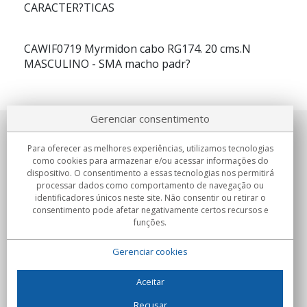
CARACTER?TICAS
CAWIF0719 Myrmidon cabo RG174. 20 cms.N
MASCULINO - SMA macho padr?
Gerenciar consentimento
Sobre nosotros
Para oferecer as melhores experiências, utilizamos tecnologias
como cookies para armazenar e/ou acessar informações do
Compromissos
dispositivo. O consentimento a essas tecnologias nos permitirá
processar dados como comportamento de navegação ou
identificadores únicos neste site. Não consentir ou retirar o
Compras
consentimento pode afetar negativamente certos recursos e
funções.
Colectivos
Gerenciar cookies
Parceiros
Informação
Aceitar
Recusar