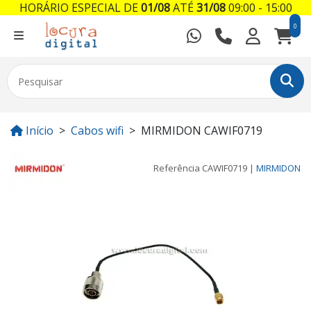
HORÁRIO ESPECIAL DE
01/08
ATÉ
31/08
09:00 - 15:00
0
Início
Cabos wifi
MIRMIDON CAWIF0719
Referência
CAWIF0719
|
MIRMIDON