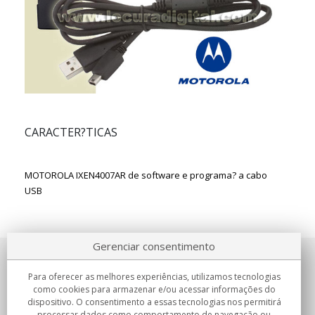
CARACTER?TICAS
MOTOROLA IXEN4007AR
de software e programa? a cabo
USB
Gerenciar consentimento
Sobre nosotros
Para oferecer as melhores experiências, utilizamos tecnologias
como cookies para armazenar e/ou acessar informações do
Compromissos
dispositivo. O consentimento a essas tecnologias nos permitirá
processar dados como comportamento de navegação ou