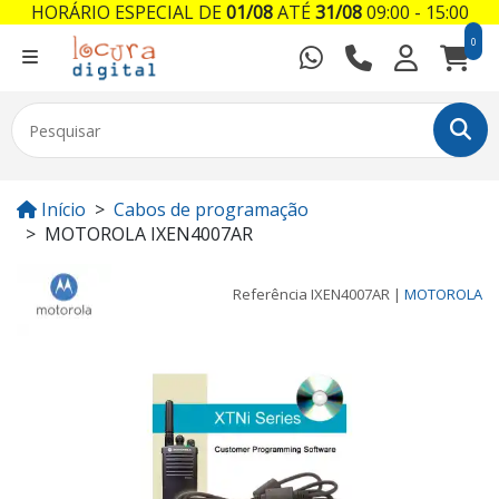
HORÁRIO ESPECIAL DE
01/08
ATÉ
31/08
09:00 - 15:00
0
Início
Cabos de programação
MOTOROLA IXEN4007AR
Referência
IXEN4007AR
|
MOTOROLA