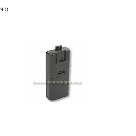
TNiD
.