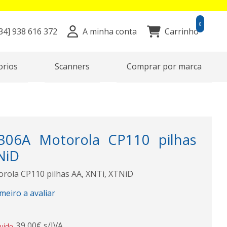
0
34]
938 616 372
A minha conta
Carrinho
orios
Scanners
Comprar por marca
306A Motorola CP110 pilhas
NiD
rola CP110 pilhas AA, XNTi, XTNiD
imeiro a avaliar
39,00€ s/IVA
luído