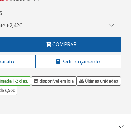
S
te.
+2,42€
COMPRAR
barato
Pedir orçamento
imada 1-2 dias.
disponível em loja
Últimas unidades
de 6,50€