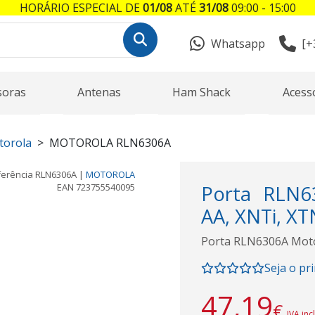
HORÁRIO ESPECIAL DE
01/08
ATÉ
31/08
09:00 - 15:00
Whatsapp
[+
soras
Antenas
Ham Shack
Acess
torola
MOTOROLA RLN6306A
ferência
RLN6306A
|
MOTOROLA
EAN
723755540095
Porta RLN6
AA, XNTi, XT
Porta RLN6306A Moto
Seja o pr
47,19
€
IVA inc