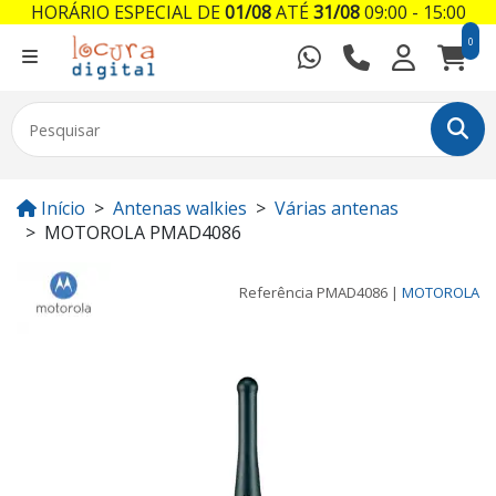
HORÁRIO ESPECIAL DE
01/08
ATÉ
31/08
09:00 - 15:00
0
Início
Antenas walkies
Várias antenas
MOTOROLA PMAD4086
Referência
PMAD4086
|
MOTOROLA