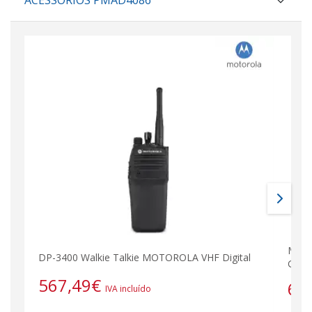
MOTO
DP-3400 Walkie Talkie MOTOROLA VHF Digital
GPS
567,49
€
63
IVA incluído