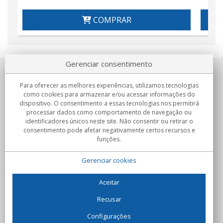
COMPRAR
Gerenciar consentimento
Sobre nosotros
Para oferecer as melhores experiências, utilizamos tecnologias
como cookies para armazenar e/ou acessar informações do
Compromissos
dispositivo. O consentimento a essas tecnologias nos permitirá
processar dados como comportamento de navegação ou
identificadores únicos neste site. Não consentir ou retirar o
Compras
consentimento pode afetar negativamente certos recursos e
funções.
Colectivos
Gerenciar cookies
Parceiros
Informação
Aceitar
Recusar
Configurações
C/Flassaders, 13, Nave 6, 08130 Santa Perpètua de Mogoda