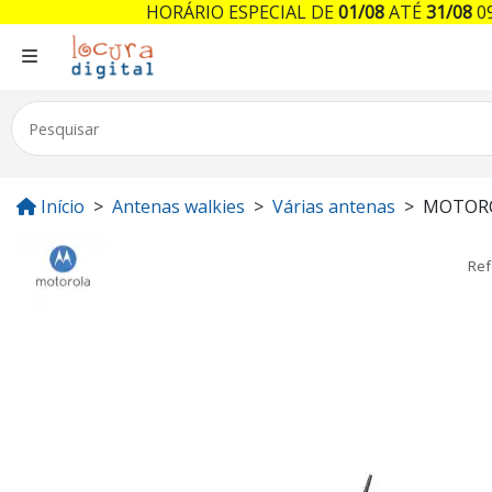
HORÁRIO ESPECIAL DE
01/08
ATÉ
31/08
09
Início
Antenas walkies
Várias antenas
MOTORO
Ref