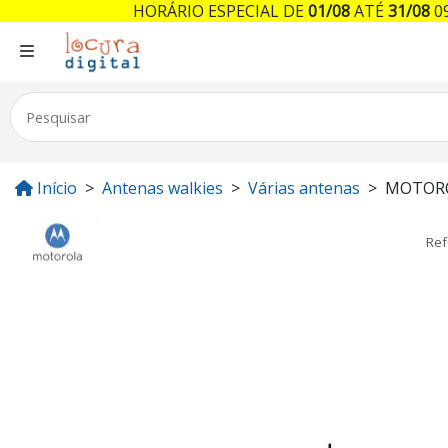
HORÁRIO ESPECIAL DE
01/08
ATÉ
31/08
09
Início
Antenas walkies
Várias antenas
MOTORO
Ref