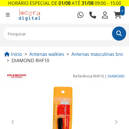
HORÁRIO ESPECIAL DE
01/08
ATÉ
31/08
09:00 - 15:00
0
Início
Antenas walkies
Antenas masculinas bnc
DIAMOND RHF10
Referência
RHF10
|
DIAMOND
Previous
Next