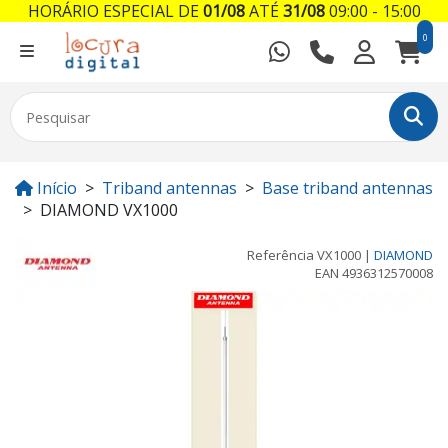
HORÁRIO ESPECIAL DE
01/08
ATÉ
31/08
09:00 - 15:00
0
Início
Triband antennas
Base triband antennas
DIAMOND VX1000
Referência
VX1000
|
DIAMOND
EAN
4936312570008