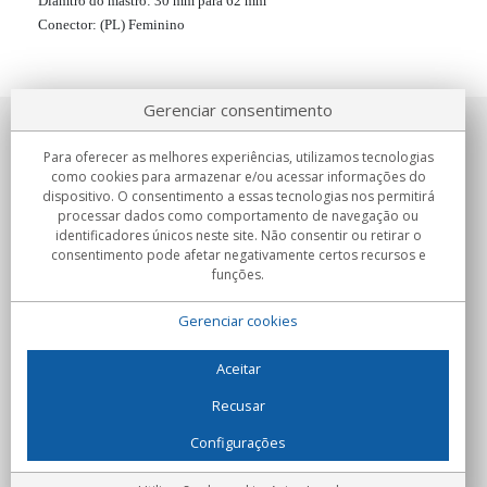
Diamtro do mastro: 30 mm para 62 mm
Conector: (PL) Feminino
Gerenciar consentimento
Sobre nosotros
Para oferecer as melhores experiências, utilizamos tecnologias
como cookies para armazenar e/ou acessar informações do
Compromissos
dispositivo. O consentimento a essas tecnologias nos permitirá
processar dados como comportamento de navegação ou
identificadores únicos neste site. Não consentir ou retirar o
Compras
consentimento pode afetar negativamente certos recursos e
funções.
Colectivos
Gerenciar cookies
Parceiros
Informação
Aceitar
Recusar
Configurações
C/Flassaders, 13, Nave 6, 08130 Santa Perpètua de Mogoda
(Barcelona) - Espanha