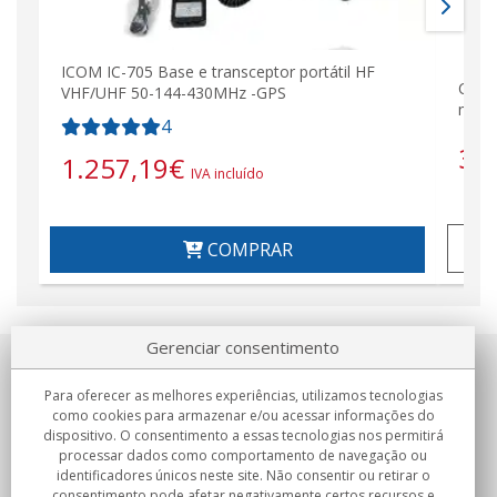
ICOM IC-705 Base e transceptor portátil HF
COME
VHF/UHF 50-144-430MHz -GPS
metr
4
36
1.257,19
€
IVA incluído
COMPRAR
Gerenciar consentimento
Sobre nosotros
Para oferecer as melhores experiências, utilizamos tecnologias
como cookies para armazenar e/ou acessar informações do
Compromissos
dispositivo. O consentimento a essas tecnologias nos permitirá
processar dados como comportamento de navegação ou
identificadores únicos neste site. Não consentir ou retirar o
Compras
consentimento pode afetar negativamente certos recursos e