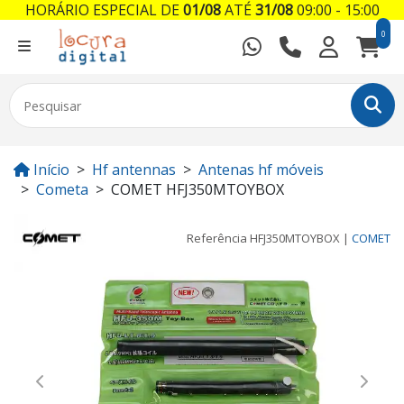
HORÁRIO ESPECIAL DE
01/08
ATÉ
31/08
09:00 - 15:00
0
Início
Hf antennas
Antenas hf móveis
Cometa
COMET HFJ350MTOYBOX
Referência
HFJ350MTOYBOX
|
COMET
Previous
Next