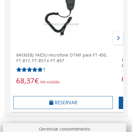
MH36E8J YAESU microfone DTMF para FT-450,
Bater
FT-817, FT-857 e FT-897
818,
1
65
68,37
€
IVA incluído
RESERVAR
Gerenciar consentimento