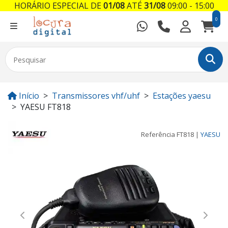
HORÁRIO ESPECIAL DE
01/08
ATÉ
31/08
09:00 - 15:00
0
Início
Transmissores vhf/uhf
Estações yaesu
YAESU FT818
Referência
FT818
|
YAESU
Previous
Next