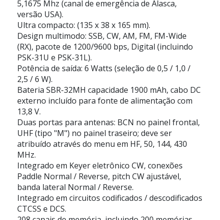
5,1675 Mhz (canal de emergência de Alasca,
versão USA).
Ultra compacto: (135 x 38 x 165 mm).
Design multimodo: SSB, CW, AM, FM, FM-Wide
(RX), pacote de 1200/9600 bps, Digital (incluindo
PSK-31U e PSK-31L).
Potência de saída: 6 Watts (seleção de 0,5 / 1,0 /
2,5 / 6 W).
Bateria SBR-32MH capacidade 1900 mAh, cabo DC
externo incluído para fonte de alimentação com
13,8 V.
Duas portas para antenas: BCN no painel frontal,
UHF (tipo "M") no painel traseiro; deve ser
atribuído através do menu em HF, 50, 144, 430
MHz.
Integrado em Keyer eletrônico CW, conexões
Paddle Normal / Reverse, pitch CW ajustável,
banda lateral Normal / Reverse.
Integrado em circuitos codificados / descodificados
CTCSS e DCS.
208 canais de memória, incluindo 200 memórias