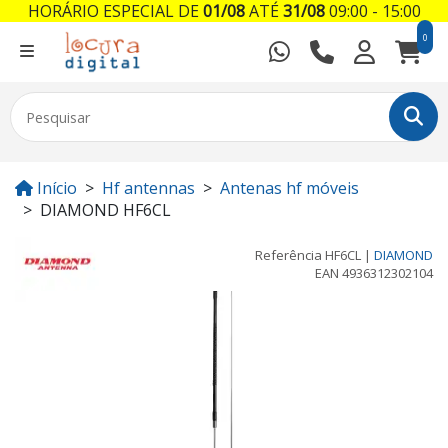
HORÁRIO ESPECIAL DE
01/08
ATÉ
31/08
09:00 - 15:00
0
Início
Hf antennas
Antenas hf móveis
DIAMOND HF6CL
Referência
HF6CL
|
DIAMOND
EAN
4936312302104