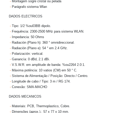
-
Montagem sogre cristal ou pelada
-
Parágrafo sistema Wlan
DADOS ELECTRICOS
-
Tipo:
1/2 %ou03BB dipolo.
-
Frequência:
2300-2500 MHz para sistema WLAN.
-
Impedancia:
50 Ohms
-
Radiación (Plano h):
360 ° omnidireccional.
-
Radiación (Plano e):
54 ° em 2.4 GHz.
-
Polarización:
vertical.
-
Ganancía:
0 dBd, 2.1 dBi.
-
V.S.W.R. em amplitude de banda:
%ou2264 2.0:1.
-
Máxima potência:
10 vatios (CW) em 50 ° C.
-
Sistema de Alimentação / Posição:
Directo / Centro.
-
Longitude de cabo / Tipo:
3 m / RG 174.
-
Conexão:
SMA-MACHO
DADOS MECANICOS
-
Materiais:
PCB, Thermoplastico, Cobre.
-
Dimensões (aprox.).:
57 x 77 x 10 mm.