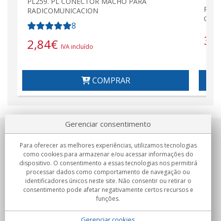
PL259. PL CONECTOR MACHO PARA
PL25
RADICOMUNICACION
GOLD
8
3,
2,84
€
IVA incluído
COMPRAR
Gerenciar consentimento
Sobre nosotros
Para oferecer as melhores experiências, utilizamos tecnologias
como cookies para armazenar e/ou acessar informações do
Compromissos
dispositivo. O consentimento a essas tecnologias nos permitirá
processar dados como comportamento de navegação ou
identificadores únicos neste site. Não consentir ou retirar o
Compras
consentimento pode afetar negativamente certos recursos e
funções.
Colectivos
Gerenciar cookies