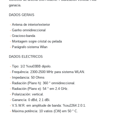
ganacia.
DADOS GERAIS
-
Antena de interior/exterior
-
Ganho omnidireccional
-
Gracioso-banda
-
Montagem sogre cristal ou pelada
-
Parágrafo sistema Wlan
DADOS ELECTRICOS
-
Tipo:
1/2 %ou03BB dipolo.
-
Frequência:
2300-2500 MHz para sistema WLAN.
-
Impedancia:
50 Ohms
-
Radiación (Plano h):
360 ° omnidireccional.
-
Radiación (Plano e):
54 ° em 2.4 GHz.
-
Polarización:
vertical.
-
Ganancía:
0 dBd, 2.1 dBi.
-
V.S.W.R. em amplitude de banda:
%ou2264 2.0:1.
-
Máxima potência:
10 vatios (CW) em 50 ° C.