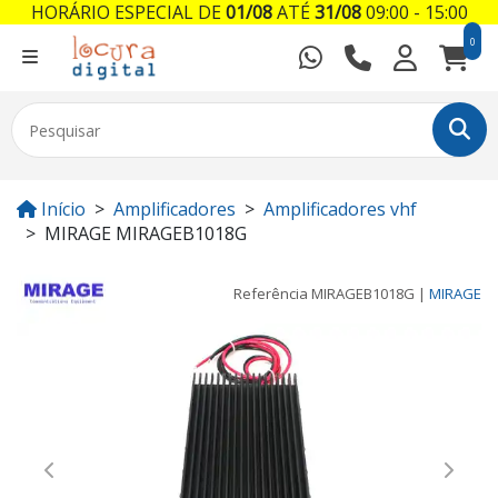
HORÁRIO ESPECIAL DE
01/08
ATÉ
31/08
09:00 - 15:00
0
Início
Amplificadores
Amplificadores vhf
MIRAGE MIRAGEB1018G
Referência
MIRAGEB1018G
|
MIRAGE
Previous
Next