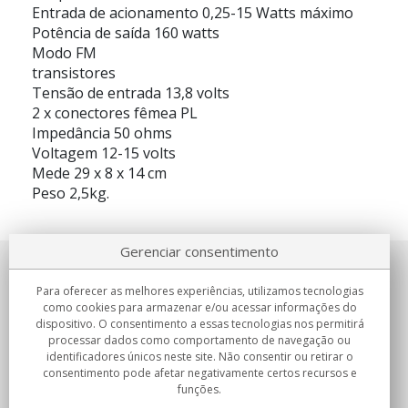
Entrada de acionamento 0,25-15 Watts máximo
Potência de saída 160 watts
Modo FM
transistores
Tensão de entrada 13,8 volts
2 x conectores fêmea PL
Impedância 50 ohms
Voltagem 12-15 volts
Mede 29 x 8 x 14 cm
Peso 2,5kg.
Gerenciar consentimento
Sobre nosotros
Para oferecer as melhores experiências, utilizamos tecnologias
como cookies para armazenar e/ou acessar informações do
Compromissos
dispositivo. O consentimento a essas tecnologias nos permitirá
processar dados como comportamento de navegação ou
identificadores únicos neste site. Não consentir ou retirar o
Compras
consentimento pode afetar negativamente certos recursos e
funções.
Colectivos