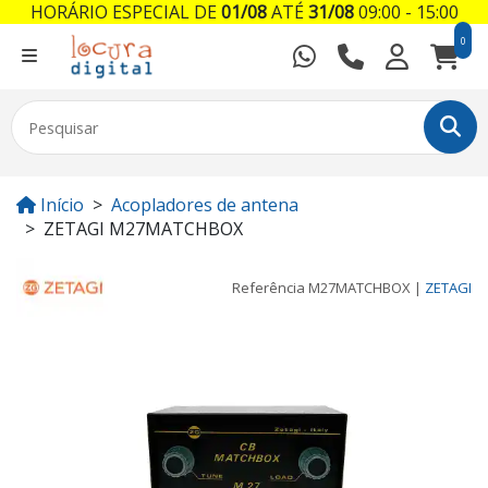
HORÁRIO ESPECIAL DE
01/08
ATÉ
31/08
09:00 - 15:00
0
Início
Acopladores de antena
ZETAGI M27MATCHBOX
Referência
M27MATCHBOX
|
ZETAGI