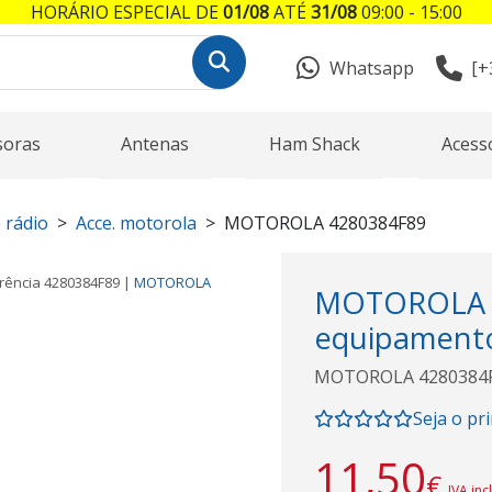
HORÁRIO ESPECIAL DE
01/08
ATÉ
31/08
09:00 - 15:00
Whatsapp
[+
soras
Antenas
Ham Shack
Acess
 rádio
Acce. motorola
MOTOROLA 4280384F89
rência
4280384F89
|
MOTOROLA
MOTOROLA 4
equipamento
MOTOROLA 4280384F89
Seja o pr
11,50
€
IVA inc