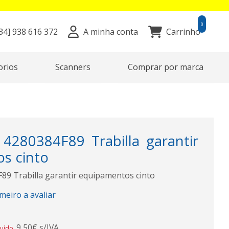
0
34]
938 616 372
A minha conta
Carrinho
orios
Scanners
Comprar por marca
280384F89 Trabilla garantir
s cinto
 Trabilla garantir equipamentos cinto
imeiro a avaliar
9,50€ s/IVA
luído