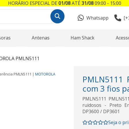
HORÁRIO ESPECIAL DE
01/08
ATÉ
31/08
09:00 - 15:00
Whatsapp
[+
soras
Antenas
Ham Shack
Acess
OROLA PMLN5111
erência
PMLN5111
|
MOTOROLA
PMLN5111 PM
com 3 fios p
PMLN5111 PMLN5111 
ruidosos - Preto 
DP3600 / DP3601
Seja o pr