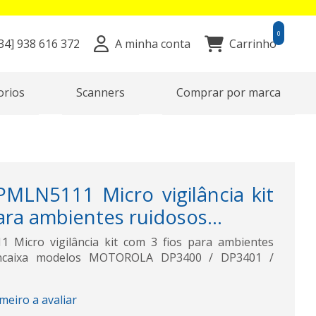
0
34]
938 616 372
A minha conta
Carrinho
orios
Scanners
Comprar por marca
LN5111 Micro vigilância kit
ara ambientes ruidosos...
Micro vigilância kit com 3 fios para ambientes
Encaixa modelos MOTOROLA DP3400 / DP3401 /
imeiro a avaliar