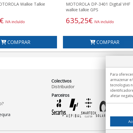
TOROLA Walkie Talkie
MOTOROLA DP-3401 Digital VHF
walkie talkie GPS
€
635,25
€
IVA incluído
IVA incluído
COMPRAR
COMPRAR
Para oferecer
armazenar e/
Colectivos
tecnologias 
Distribuidor
identificador
Parceiros
afetar negati
o?
Ac