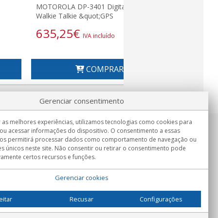
MOTOROLA DP-3401 Digital UHF
Walkie Talkie &quot;GPS
635,25
€
IVA incluído
COMPRAR
Gerenciar consentimento
 as melhores experiências, utilizamos tecnologias como cookies para
ou acessar informações do dispositivo. O consentimento a essas
Informação
nos permitirá processar dados como comportamento de navegação ou
Seg.-Sex. 9:00h - 15:00h.
es únicos neste site. Não consentir ou retirar o consentimento pode
Entrega em
vamente certos recursos e funções.
Gerenciar cookies
eitar
Recusar
Configurações