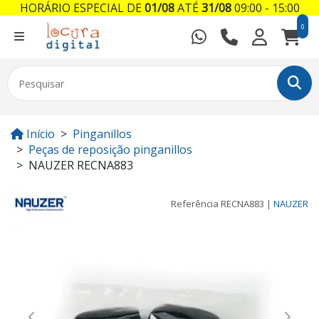
HORÁRIO ESPECIAL DE
01/08
ATÉ
31/08
09:00 - 15:00
0
Início
Pinganillos
Peças de reposição pinganillos
NAUZER RECNA883
Referência
RECNA883
|
NAUZER