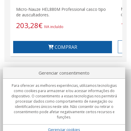
Micr
Micro-Nauze HEL880M Professional casco tipo
de au
de auscultadores.
17
203,28
€
IVA incluído
COMPRAR
Gerenciar consentimento
Sobre nosotros
Para oferecer as melhores experiências, utilizamos tecnologias
como cookies para armazenar e/ou acessar informações do
Compromissos
dispositivo. O consentimento a essas tecnologias nos permitirá
processar dados como comportamento de navegação ou
identificadores únicos neste site. Não consentir ou retirar o
Compras
consentimento pode afetar negativamente certos recursos e
funções.
Colectivos
Gerenciar cookies
Parceiros